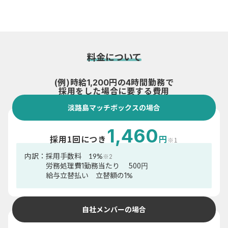
料金について
(例)時給
円の
時間勤務で
1,200
4
採用をした場合に要する費用
淡路島マッチボックスの場合
1,460
採用1回につき
円
※1
内訳：
採用手数料
19
%
※2
500
労務処理費1勤務当たり
円
給与立替払い 立替額の
1
%
自社メンバーの場合