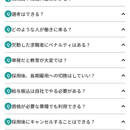
ます。
初期費・求人掲載料金は発生しません。採用時のみ手数料
選考はできる？
Q
が発生します。
なお、応募者が欠勤した場合には採用手数料は発生しませ
可能です。応募者の勤務実績や評価を見て、採用・不採用
どのような人が働きに来る？
ん。
Q
を選択できます。
選考期限は応募から24時間で、期限を過ぎると自動的に採
学生や主婦、定年後のシニアの方など幅広い方から応募が
欠勤した求職者にペナルティはある？
用となります。
Q
あります。
※求人募集の広告（建設・工事・林業に関連する求人）
特に、近隣に住んでいる方からの応募が多い傾向にありま
は、応募から24時間を過ぎると自動的に不採用となりま
マッチボックスの基準に則り、保持している勤務ポイント
単発だと教育が大変では？
す。
Q
す。
が減少、 またはポイントがなくなった求職者は、サービス
のご利用に制限がかかります。
求職者は毎月、平均5回程度応募しており、同じ事業所で
採用後、長期雇用への切換はしていい？
Q
繰り返し勤務する傾向もあります。
既存従業員と同様、繰り返し勤務をすることで即戦力にな
可能です。長期雇用への切換に手数料は発生しません。ぜ
給与振込は自社でやる必要がある？
ることが期待できます。
Q
ひ、自社に合う方がいたら長期雇用の打診をしてくださ
い。
不要です。給与は運営事務局（株式会社
資格が必要な業種でも利用できる？
Q
MatchboxTechnologies）が立替え払いをし、月次で清算
します。
可能です。求人掲載時に、必要な資格要件を記載できま
採用後にキャンセルすることはできる？
事業者の負担軽減と、求職者への賃金未払い防止が目的で
Q
す。
す。