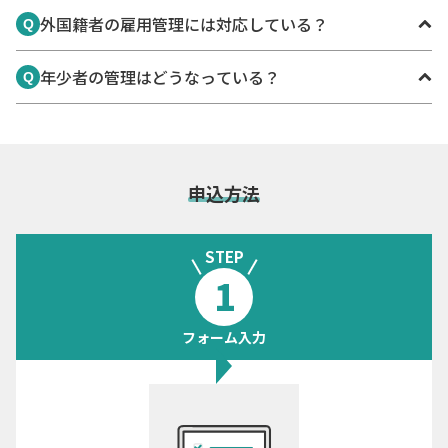
介護や保育など資格が必要な業種での掲載・採用実績もあ
可能です。ただし、会社の都合による採用後のキャンセル
外国籍者の雇用管理には対応している？
ります。
Q
（採用取消）は、 休業手当を支給する対象になる場合があ
ります。
外国籍の方は事前に在留資格・資格外活動の情報を登録し
年少者の管理はどうなっている？
Q
ます。
システムにより在留資格に定められた範囲で就労できる制
法令で定められた就労時間の範囲内で応募・勤務ができる
御をしています。
ようシステムで制御しています。
※例：満18歳未満の年少者は、1日8時間、週40時間の法
定労働時間のみが適用されます。 年少者は午後10時から
申込方法
午前5時までの間に応募・勤務することはできません。
STEP
1
フォーム入力