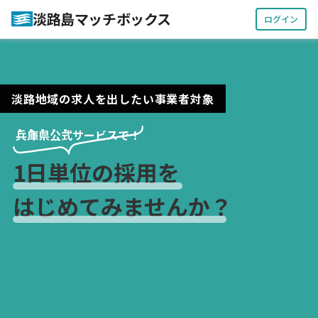
淡路島マッチボックス
ログイン
淡路地域の求人を出したい事業者対象
・・・・・
兵庫県公式サービスで！
1日単位の採用を
はじめてみませんか？