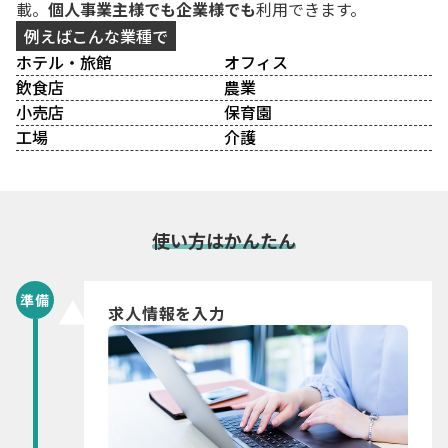
載。
個人事業主様でも企業様でも
利用できます。
例えばこんな業種で
ホテル・旅館
オフィス
飲食店
農業
小売店
保育園
工場
介護
使い方はかんたん
準備
求人情報を入力