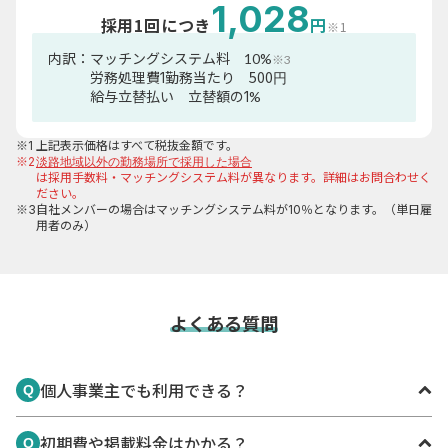
1,028
採用1回につき
円
※1
内訳：
マッチングシステム料
10
%
※3
500
労務処理費1勤務当たり
円
給与立替払い 立替額の
1
%
※1
上記表示価格はすべて税抜金額です。
※2
淡路地域以外の勤務場所で採用した場合
は採用手数料・マッチングシステム料が異なります。詳細はお問合わせく
ださい。
※3
自社メンバーの場合はマッチングシステム料が10％となります。（単日雇
用者のみ）
よくある質問
個人事業主でも利用できる？
Q
可能です。小規模の小売店や農家の掲載・採用実績もあり
初期費や掲載料金はかかる？
Q