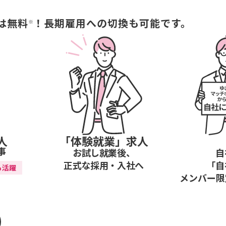
は無料
！長期雇用への
切換も可能です。
※
人
「体験就業」求人
事
お試し就業後、
自
正式な採用・入社へ
「自
も活躍
メンバー限