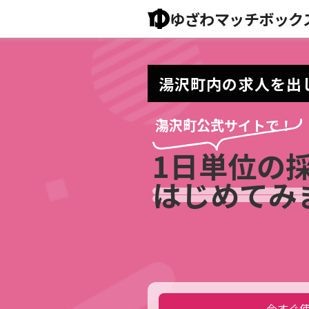
ゆざわマッチボック
湯沢町内の求人を出
・・・・・
湯沢町公式サイトで！
1日単位の
はじめてみ
今すぐ