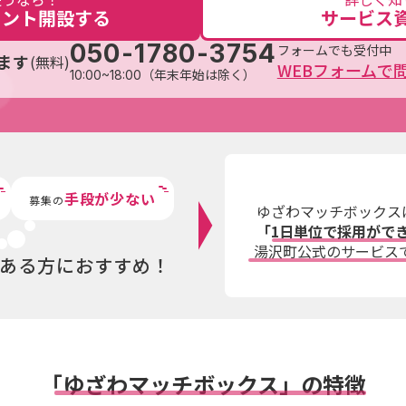
ウント開設する
サービス
050-1780-3754
フォームでも受付中
ます
(無料)
WEBフォームで
10:00~18:00（年末年始は除く）
手段が少ない
募集の
ゆざわマッチボックス
「1日単位で採用がで
湯沢町公式
のサービス
ある方におすすめ！
「ゆざわマッチボックス」の特徴